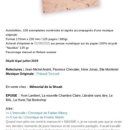
Autoédition, 100 exemplaires numérotés et signés accompagnés d'une musique
originale.
Format 170mm x 230 mm / 120 pages / 380gr.
01/08/2025
Achevé d'imprimer le
sur presse numérique sur du papier 100% recyclé
"Nautilus" 135 gr.
Faconnage manuel et Reliure suissse
Dépôt légal juillet 2025
Relectures :
Jean-Michel André, Florence Chevalier, Irène Jonas, Elie Monferier
Musique Originale
:
Thibault Torzuoli
En vente chez :
Mémorial de la Shoah
EPUISE
: Yvon Lambert, La nouvelle Chambre Claire,
Librairie sans titre
, Le
BAL,
La Hune
,Tipi Bookshop
A lire :
>>
L''intervalle / Chronique de Fabien Ribery
>> 5 rue du / Chronique de Fredric Martin
Quand mon père me remit le manuscrit « MAXIME », je ne savais pas que je vivais
nos derniers moments de jours heureux et de souvenirs partagés. Il avait travaillé