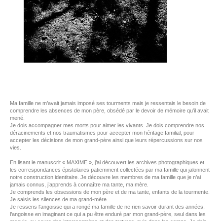
Ma famille ne m’avait jamais imposé ses tourments mais je ressentais le besoin de
comprendre les absences de mon père, obsédé par le devoir de mémoire qu’il avait
mené.
Je dois accompagner mes morts pour aimer les vivants. Je dois comprendre nos
déracinements et nos traumatismes pour accepter mon héritage familial, pour
accepter les décisions de mon grand-père ainsi que leurs répercussions sur nos
vies.
En lisant le manuscrit « MAXIME », j’ai découvert les archives photographiques et
les correspondances épistolaires patiemment collectées par ma famille qui jalonnent
notre construction identitaire. Je découvre les membres de ma famille que je n’ai
jamais connus, j’apprends à connaître ma tante, ma mère.
Je comprends les obsessions de mon père et de ma tante, enfants de la tourmente.
Je saisis les silences de ma grand-mère.
Je ressens l'angoisse qui a rongé ma famille de ne rien savoir durant des années,
l’angoisse en imaginant ce qui a pu être enduré par mon grand-père, seul dans les