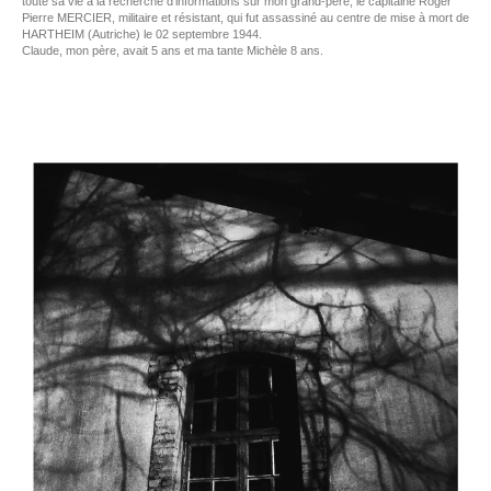
toute sa vie à la recherche d’informations sur mon grand-père, le capitaine Roger
Pierre MERCIER, militaire et résistant, qui fut assassiné au centre de mise à mort de
HARTHEIM (Autriche) le 02 septembre 1944.
Claude, mon père, avait 5 ans et ma tante Michèle 8 ans.